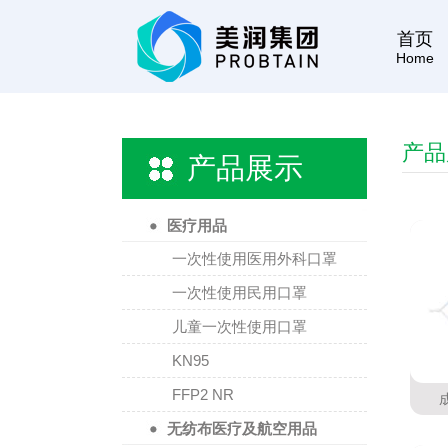
首页
Home
产品
产品展示
医疗用品
一次性使用医用外科口罩
一次性使用民用口罩
儿童一次性使用口罩
KN95
FFP2 NR
无纺布医疗及航空用品