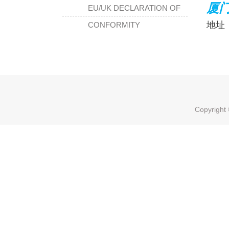
厦
EU/UK DECLARATION OF
地址
CONFORMITY
Copyri